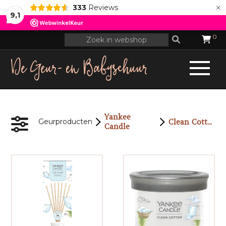
×
333
Reviews
9,1
0
Yankee
Clean Cotton
Geurproducten
Candle