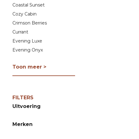
Coastal Sunset
Cozy Cabin
Crimson Berries
Currant
Evening Luxe
Evening Onyx
Evergreen Cashmere
Toon meer >
Fireside
Frasier Fir
Fruits Of Summer
Giftsets
FILTERS
Gilded Sands
Uitvoering
Hinoki Dahlia
Humidor
Merken
Hypnoflora