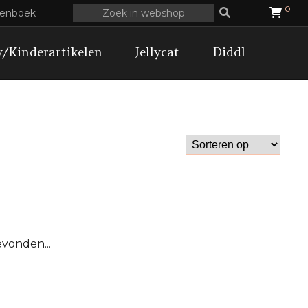
0
tenboek
/Kinderartikelen
Jellycat
Diddl
evonden...