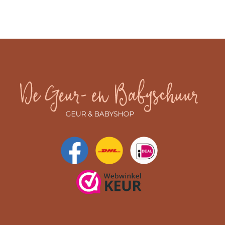
Icy Woodland
Island Coconut
Island Getaway
Lavender & Cedar
Lavender Spa
Linen
Magnolia Birch
Manuka Nectar
Metal Collectie
Pomegranate
Pressed Blooms & Patchouli
Pumpkin Praline
Rosewood
Sagewood & Seagrass
Sand & Driftwood
Santal Myrrh