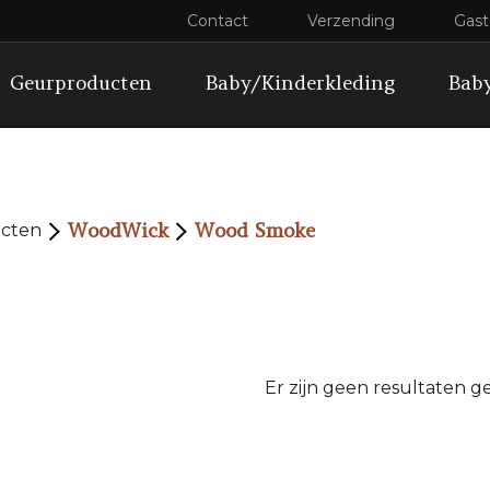
Contact
Verzending
Gas
Geurproducten
Baby/Kinderkleding
Baby
WoodWick
Wood Smoke
cten
Er zijn geen resultaten g