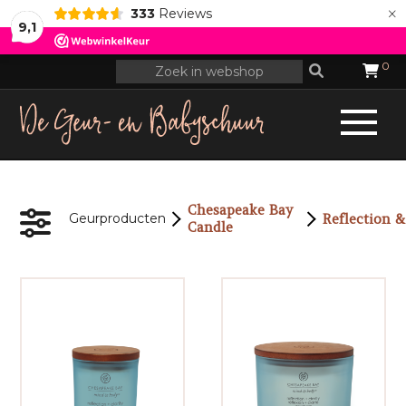
×
333
Reviews
9,1
0
Chesapeake Bay
Geurproducten
Candle