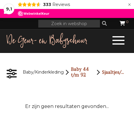
×
333
Reviews
9,1
0
Baby 44
Sjaaltjes/Wantjes
Baby/Kinderkleding
t/m 92
Er zijn geen resultaten gevonden...