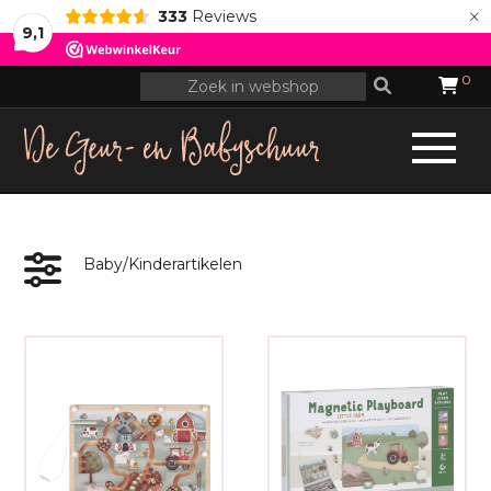
×
333
Reviews
9,1
0
Baby/Kinderartikelen