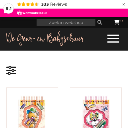
×
333
Reviews
9,1
0